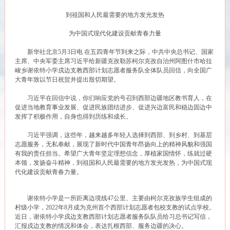
到祖国和人民最需要的地方发光发热
为中国式现代化建设贡献青春力量
新华社北京5月3日电 在五四青年节到来之际，中共中央总书记、国家
主席、中央军委主席习近平给新疆克孜勒苏柯尔克孜自治州阿图什市哈拉
峻乡谢依特小学戍边支教西部计划志愿者服务队全体队员回信，向全国广
大青年致以节日祝贺并提出殷切期望。
习近平在回信中说，你们响应党的号召到西部边疆地区教书育人，在
促进当地教育事业发展、促进民族团结进步、促进兴边富民和稳边固边中
发挥了积极作用，自身也得到历练和成长。
习近平强调，这些年，越来越多年轻人选择到西部、到乡村、到基层
志愿服务，无私奉献，展现了新时代中国青年昂扬向上的精神风貌和强国
有我的责任担当。希望广大青年坚定理想信念，厚植家国情怀，练就过硬
本领，发扬奋斗精神，到祖国和人民最需要的地方发光发热，为中国式现
代化建设贡献青春力量。
谢依特小学是一所距离边境线47公里、主要由柯尔克孜族学生组成的
村级小学，2022年8月成为克州首个西部计划志愿者包校支教的试点学校。
近日，谢依特小学戍边支教西部计划志愿者服务队队员给习总书记写信，
汇报戍边支教的情况和体会，表达扎根西部、服务边疆的决心。